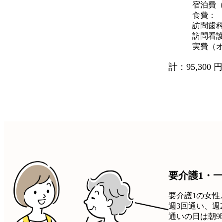
宿泊費（
食費：
訪問歯
訪問看
実費（
計：95,300 円
要介護1・
要介護1の女
週3回通い、週
通いの日は朝