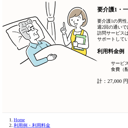
要介護1・
要介護1の男
週2回の通い
訪問サービス
サポートして
利用料金例
サービ
食費（
計：27,000 円
Home
利用例・利用料金