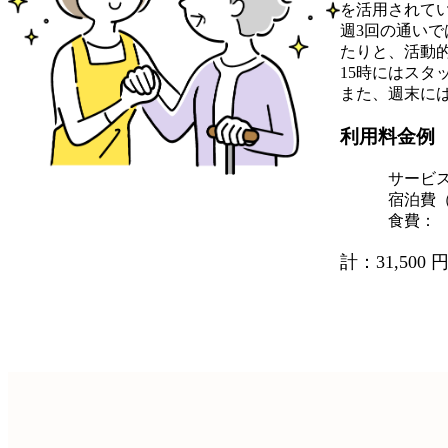
を活用されて
週3回の通い
たりと、活動
15時にはスタ
また、週末に
利用料金例
サービ
宿泊費（
食費：
計：31,500 円